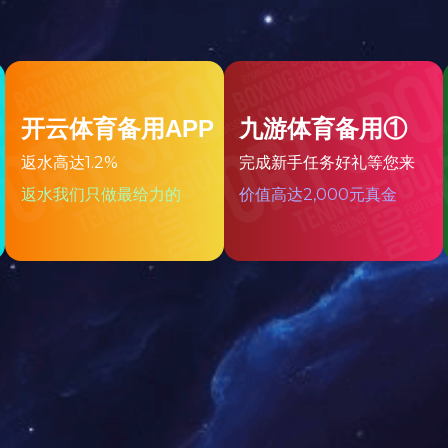
品：
料
动汽车、储能系统、笔记本电脑、电动工具等领
点。
能手机、平板电脑、笔记本电脑、无人机等领域
锂