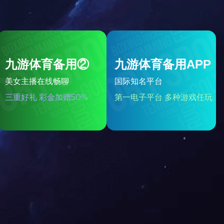
域。具有高容量、长寿命、高安全、
。具有高电压、高能量密度、高倍率