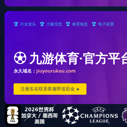
产品与服务
研究开发
电池材料
工程服务
科技产业
产品主
采矿机械
能电池、高
铁锂、钴酸
选矿设备
产品大批量
冶金装备
材料市场占
磁性材料
30007
特种粉体材料
领军企业，