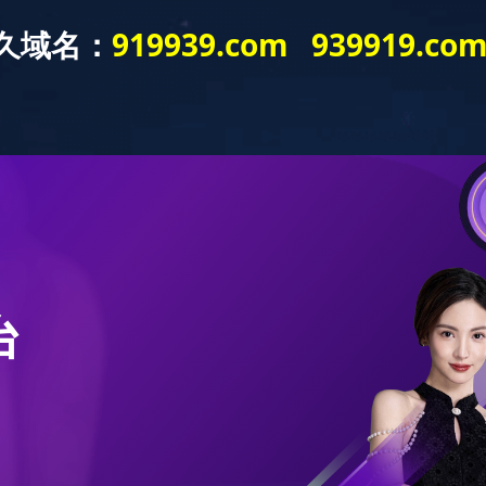
采购平台
科技研发
米兰网web站
产品与服务
企业文