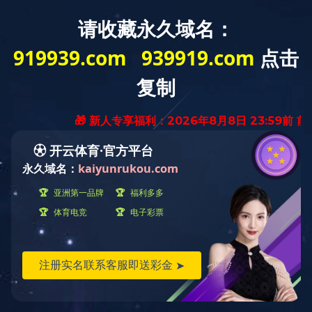
客户
首页
-
专有技术
-
尾矿库安全监测与预警技术
专有技术
尾矿库安全监测与预警技术
尾矿库安全监测与预警技术是米兰MinLan（中国）基于国家
863
项
目、科技支撑项目和重点专项项目研究开发，通过长期监测业务实践经验
丰富完善形成的一整套尾矿库全生命周期安全监测与预警技术，建立了“
3-