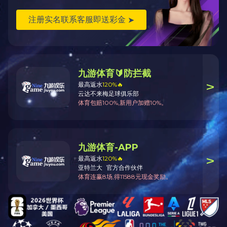
官方微信
地址：北京市南四环西路188号总部基地十八区23号楼
电话：(010)63299888
邮编：100160
传真：(010)68321362
电子信箱：infonet@bgrimm.com
友情链接：
政府机构网站