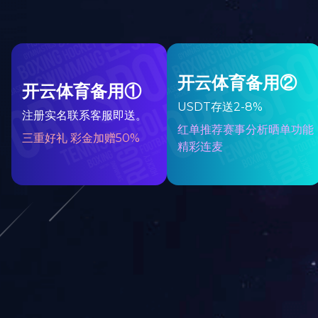
工程监理乙级
工程设计甲级