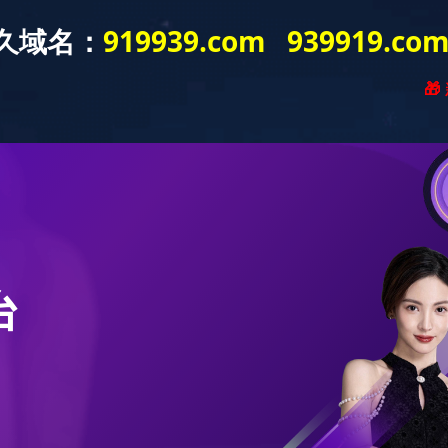
采购平台
科技研发
米兰网web站
产品与服务
企业文