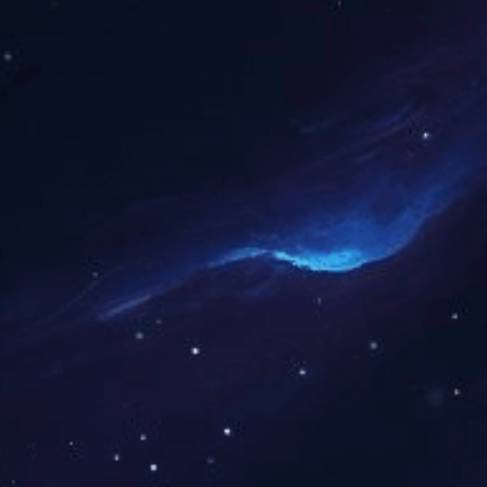
特种设备设计
中国环境服务