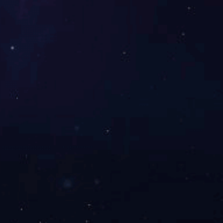
首页
上一页
1
下一页
官方微信